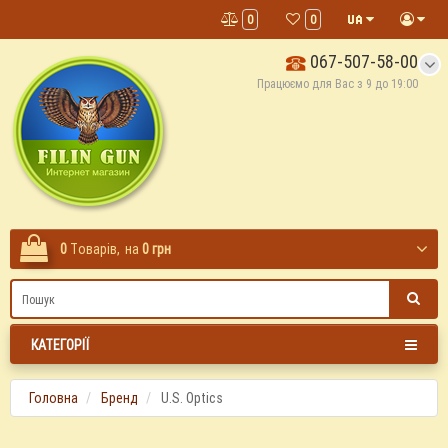
0
0
067-507-58-00
Працюємо для Вас з 9 до 19:00
0
Tоварів,
на
0 грн
КАТЕГОРІЇ
Головна
Бренд
U.S. Optics