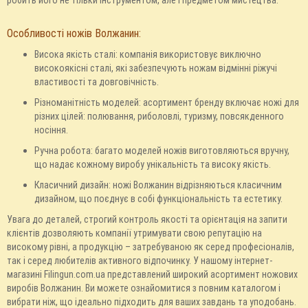
робить його не тільки інструментом, але і предметом мистецтва.
Особливості ножів Волжанин:
Висока якість сталі: компанія використовує виключно
високоякісні сталі, які забезпечують ножам відмінні ріжучі
властивості та довговічність.
Різноманітність моделей: асортимент бренду включає ножі для
різних цілей: полювання, риболовлі, туризму, повсякденного
носіння.
Ручна робота: багато моделей ножів виготовляються вручну,
що надає кожному виробу унікальність та високу якість.
Класичний дизайн: ножі Волжанин відрізняються класичним
дизайном, що поєднує в собі функціональність та естетику.
Увага до деталей, строгий контроль якості та орієнтація на запити
клієнтів дозволяють компанії утримувати свою репутацію на
високому рівні, а продукцію – затребуваною як серед професіоналів,
так і серед любителів активного відпочинку. У нашому інтернет-
магазині Filingun.com.ua представлений широкий асортимент ножових
виробів Волжанин. Ви можете ознайомитися з повним каталогом і
вибрати ніж, що ідеально підходить для ваших завдань та уподобань.