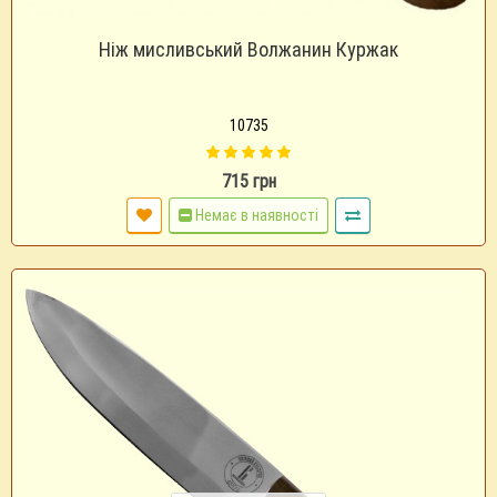
Ніж мисливський Волжанин Куржак
10735
715 грн
Немає в наявності