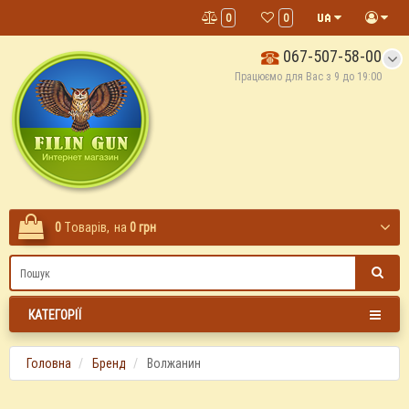
0
0
067-507-58-00
Працюємо для Вас з 9 до 19:00
0
Tоварів,
на
0 грн
КАТЕГОРІЇ
Головна
Бренд
Волжанин