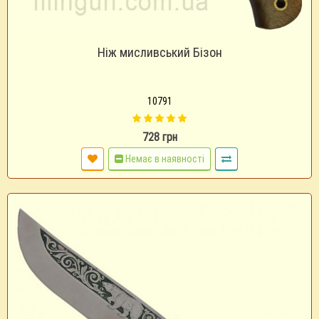
Ніж мисливський Бізон
10791
728 грн
Немає в наявності