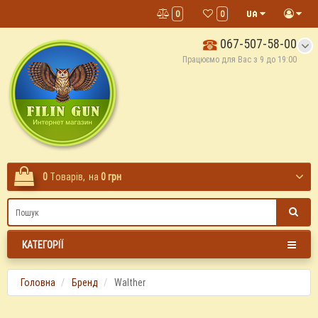
0
0
067-507-58-00
Працюємо для Вас з 9 до 19:00
0
Tоварів,
на
0 грн
КАТЕГОРІЇ
Головна
Бренд
Walther