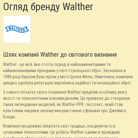
Огляд бренду Walther
Шлях компанії Walther до світового визнання
Walther - це ім'я, яке стоїть поряд із найзнаменитішими та
найшанованішими брендами у світі стрілецької зброї. Заснована в
1886 році Карлом Вальтером у місті Целла-Меліс, Німеччина, компанія
швидко здобула репутацію виробника надійної та інноваційної зброї.
З самого початку свого існування Walther приділяв особливу увагу
якості та технологічним нововведенням. Це призвело до створення
таких легендарних моделей, як Walther PPK - пістолет, який став
культовим завдяки своєму використанню у фільмах про Джеймса
Бонда.
Компанія продовжує зберігати свої традиції, поєднуючи їх із
сучасними технологіями. Це робить Walther одним із провідних