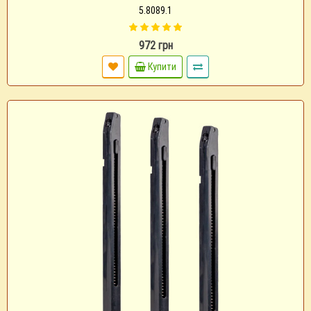
5.8089.1
972 грн
Купити