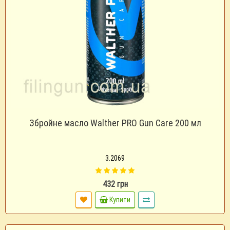
Збройне масло Walther PRO Gun Care 200 мл
3.2069
432 грн
Купити