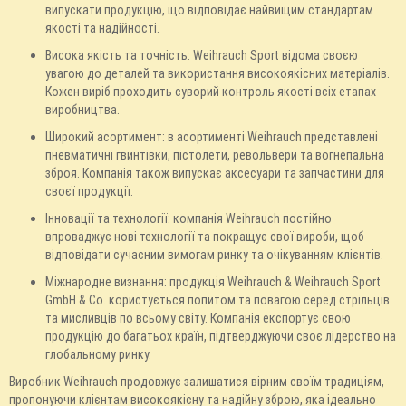
випускати продукцію, що відповідає найвищим стандартам
якості та надійності.
Висока якість та точність: Weihrauch Sport відома своєю
увагою до деталей та використання високоякісних матеріалів.
Кожен виріб проходить суворий контроль якості всіх етапах
виробництва.
Широкий асортимент: в асортименті Weihrauch представлені
пневматичні гвинтівки, пістолети, револьвери та вогнепальна
зброя. Компанія також випускає аксесуари та запчастини для
своєї продукції.
Інновації та технології: компанія Weihrauch постійно
впроваджує нові технології та покращує свої вироби, щоб
відповідати сучасним вимогам ринку та очікуванням клієнтів.
Міжнародне визнання: продукція Weihrauch & Weihrauch Sport
GmbH & Co. користується попитом та повагою серед стрільців
та мисливців по всьому світу. Компанія експортує свою
продукцію до багатьох країн, підтверджуючи своє лідерство на
глобальному ринку.
Виробник Weihrauch продовжує залишатися вірним своїм традиціям,
пропонуючи клієнтам високоякісну та надійну зброю, яка ідеально