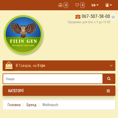
0
0
067-507-58-00
Працюємо для Вас з 9 до 19:00
0
Tоварів,
на
0 грн
КАТЕГОРІЇ
Головна
Бренд
Weihrauch