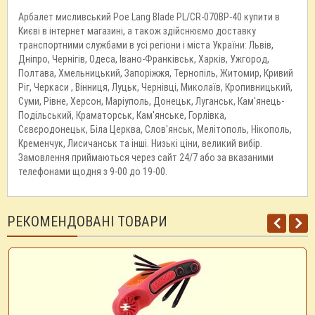
Арбалет мисливський Poe Lang Blade PL/CR-070BP-40 купити в
Києві в інтернет магазині, а також здійснюємо доставку
транспортними службами в усі регіони і міста України: Львів,
Дніпро, Чернігів, Одеса, Івано-Франківськ, Харків, Ужгород,
Полтава, Хмельницький, Запоріжжя, Тернопіль, Житомир, Кривий
Ріг, Черкаси , Вінниця, Луцьк, Чернівці, Миколаїв, Кропивницький,
Суми, Рівне, Херсон, Маріуполь, Донецьк, Луганськ, Кам'янець-
Подільський, Краматорськ, Кам'янське, Горлівка,
Сєвєродонецьк, Біла Церква, Слов'янськ, Мелітополь, Нікополь,
Кременчук, Лисичанськ та інші. Низькі ціни, великий вибір.
Замовлення приймаються через сайт 24/7 або за вказаними
телефонами щодня з 9-00 до 19-00.
РЕКОМЕНДОВАНІ ТОВАРИ