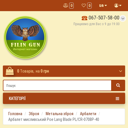
0
0
067-507-58-00
Працюємо для Вас з 9 до 19:00
0
Tоварів,
на
0 грн
КАТЕГОРІЇ
Головна
Зброя
Метальна зброя
Арбалети
Арбалет мисливський Poe Lang Blade PL/CR-070BP-40