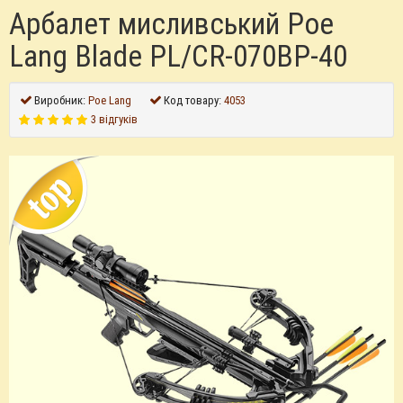
Арбалет мисливський Poe
Lang Blade PL/CR-070BP-40
Виробник:
Poe Lang
Код товару:
4053
3 відгуків