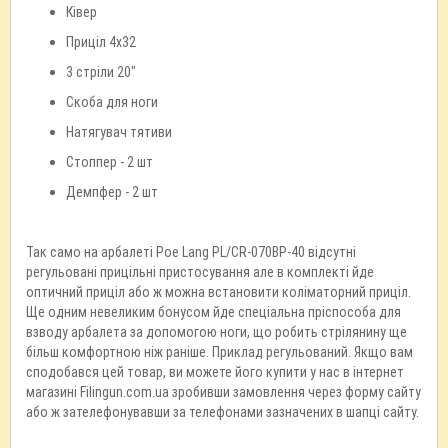
Ківер
Приціл 4x32
3 стріли 20"
Скоба для ноги
Натягувач тятиви
Стоппер - 2 шт
Демпфер - 2 шт
Так само на арбалеті Poe Lang PL/CR-070BP-40 відсутні
регульовані прицільні пристосування але в комплекті йде
оптичний приціл або ж можна встановити коліматорний приціл.
Ще одним невеликим бонусом йде спеціальна пріспособа для
взводу арбалета за допомогою ноги, що робить стрілянину ще
більш комфортною ніж раніше. Приклад регульований. Якщо вам
сподобався цей товар, ви можете його купити у нас в інтернет
магазині Filingun.com.ua зробивши замовлення через форму сайту
або ж зателефонувавши за телефонами зазначених в шапці сайту.