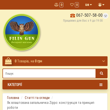
0
0
067-507-58-00
Працюємо для Вас з 9 до 19:00
0
Tоварів,
на
0 грн
КАТЕГОРІЇ
Головна
Статті та огляди
Як влаштована запальничка Zippo: конструкція та принцип
роботи