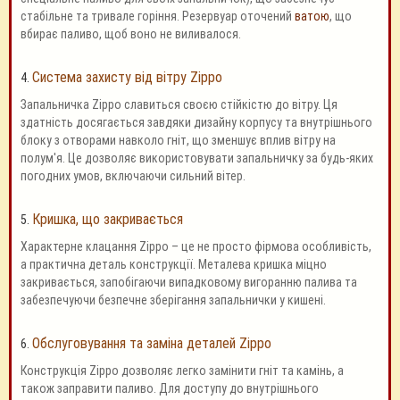
стабільне та тривале горіння. Резервуар оточений
ватою
, що
вбирає паливо, щоб воно не виливалося.
Система захисту від вітру Zippo
4.
Запальничка Zippo славиться своєю стійкістю до вітру. Ця
здатність досягається завдяки дизайну корпусу та внутрішнього
блоку з отворами навколо гніт, що зменшує вплив вітру на
полум'я. Це дозволяє використовувати запальничку за будь-яких
погодних умов, включаючи сильний вітер.
Кришка, що закривається
5.
Характерне клацання Zippo – це не просто фірмова особливість,
а практична деталь конструкції. Металева кришка міцно
закривається, запобігаючи випадковому вигоранню палива та
забезпечуючи безпечне зберігання запальнички у кишені.
Обслуговування та заміна деталей Zippo
6.
Конструкція Zippo дозволяє легко замінити гніт та камінь, а
також заправити паливо. Для доступу до внутрішнього