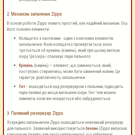
Механізм запалення Zippo
2.
В основі роботи Zippo лежить простий, але надійний механізм. Ось
його основні елементи:
Коліщатко з насічками - один з ключових елементів
запальнички. Коли коліщатко провертається, воно
третьеться об кремінь (камінь), який при цьому висікає
іскру. Ця іскра і спалахує пари пального.
Кремінь
(камінь) — елемент, що замінюється, який,
поступово стираючись, може бути замінений новим. Це
гарантує довговічність запальнички.
Гніт
- знаходиться над резервуаром з пальним, підводить
пари палива до місця висікання іскри. Гніт теж можна
замінити, коли він зношується або забруднюється.
Паливний резервуар Zippo
3.
Усередині запальнички Zippo знаходиться невеликий резервуар
для пального. Зазвичай використовується
бензин
(Zippo випускає
спеціальне паливо для своїх запальничок), що забезпечує