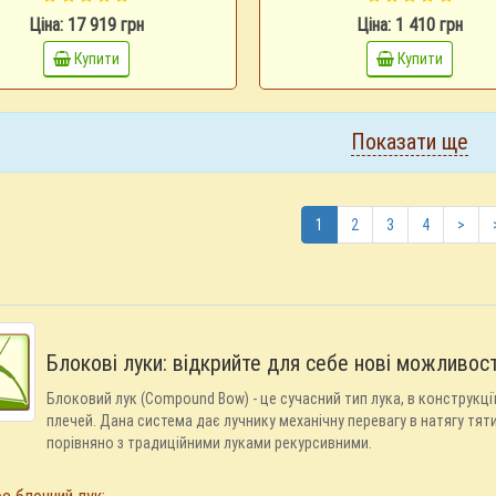
Ціна: 17 919 грн
Ціна: 1 410 грн
Купити
Купити
Показати ще
1
2
3
4
>
Блокові луки: відкрийте для себе нові можливост
Блоковий лук (Compound Bow) - це сучасний тип лука, в конструкц
плечей. Дана система дає лучнику механічну перевагу в натягу тяти
порівняно з традиційними луками рекурсивними.
є блочний лук: