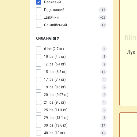
Блоковий
Підлітковий
+15
Дитячий
+26
Олімпійський
+3
СИЛА НАТЯГУ
6 lbs (2.7 кг)
2
Лук 
10 lbs (4.5 кг)
6
12 lbs (5.4 кг)
2
15 Lbs (6.8 кг)
10
17 lbs (7.7 кг)
1
19 lbs (8.6 кг)
5
20 Lbs (9.07 кг)
2
21 lbs (9.5 кг)
1
25 lbs (11.3 кг)
5
29 Lbs (13.1 кг)
6
30 lbs (13.6 кг)
17
40 lbs (18 кг)
16