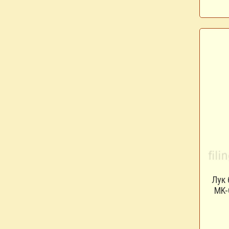
Лук 
MK-