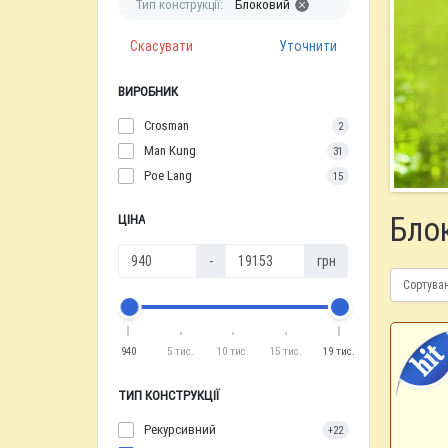
Тип конструкції:
Блоковий
Скасувати
Уточнити
ВИРОБНИК
Crosman
2
Man Kung
31
Poe Lang
15
Блок
ЦІНА
-
грн
Сортува
940
5 тис.
10 тис.
15 тис.
19 тис.
ТИП КОНСТРУКЦІЇ
Рекурсивний
+22