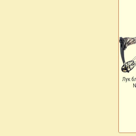
Лук б
N