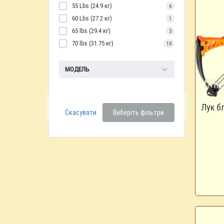
55 Lbs (24.9 кг)
6
60 Lbs (27.2 кг)
1
65 lbs (29.4 кг)
3
70 lbs (31.75 кг)
18
МОДЕЛЬ
Лук б
Скасувати
Виберіть фільтри