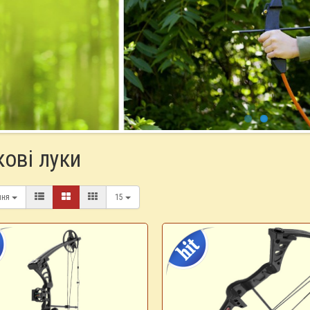
ові луки
ння
15