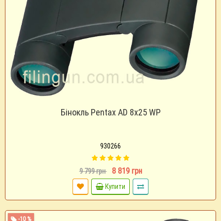
Бінокль Pentax AD 8х25 WP
930266
8 819 грн
9 799 грн
Купити
-10 %