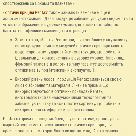
спостережень за зірками та планетами.
-
оптичні приціли Pentax
: також займають важливе місце в
асортименті компанії. Дана продукція забезпечує чудову видимість та
чіткість зображення в будь-яких умовах, що робить їх вибором
багатьох професійних мисливців та стрільців.
Захист та надійність: Pentax приділяє особливу увагу захисту
своєї продукції. Багато моделей оптичних приладів мають
водонепроникну і ударостійку конструкцію, що робить їх
ідеальними для використання в суворих умовах. Наприклад,
фірмовий захист від вологи та пилу гарантує довговічність
оптики навіть при інтенсивній експлуатації.
Високий рівень якості: продукція Pentax славиться своєю
якістю збирання та матеріалів. Лінзи та призми, що
використовуються в оптичних приладах Pentax,
виготовляються за найсучаснішими технологіями та
забезпечують чітку та контрастну картинку, що робить їх
використання комфортним та ефективним.
Pentax є одним із провідних брендів у світі оптики, пропонуючи
широкий асортимент високоякісних оптичних приладів для
професіоналів та аматорів. Якщо ви шукаєте надійні та сучасні