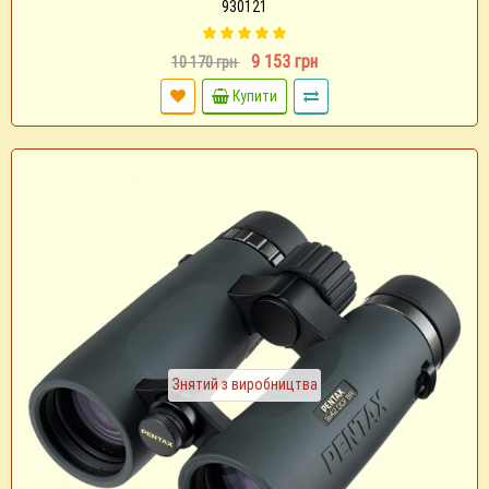
930121
9 153 грн
10 170 грн
Купити
Знятий з виробництва