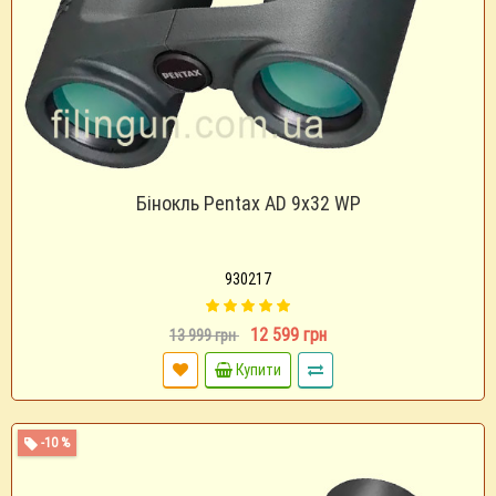
Бінокль Pentax AD 9х32 WP
930217
12 599 грн
13 999 грн
Купити
-10 %