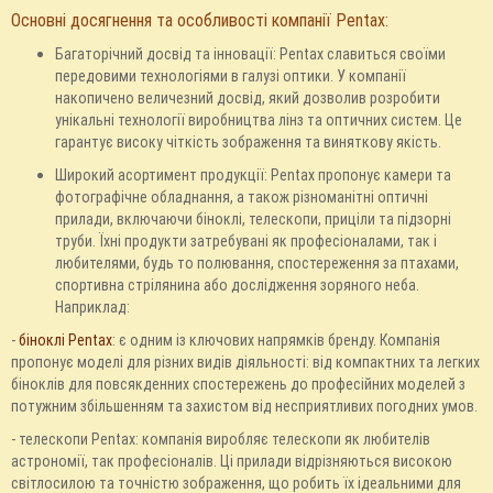
Основні досягнення та особливості компанії Pentax:
Багаторічний досвід та інновації: Pentax славиться своїми
передовими технологіями в галузі оптики. У компанії
накопичено величезний досвід, який дозволив розробити
унікальні технології виробництва лінз та оптичних систем. Це
гарантує високу чіткість зображення та виняткову якість.
Широкий асортимент продукції: Pentax пропонує камери та
фотографічне обладнання, а також різноманітні оптичні
прилади, включаючи біноклі, телескопи, приціли та підзорні
труби. Їхні продукти затребувані як професіоналами, так і
любителями, будь то полювання, спостереження за птахами,
спортивна стрілянина або дослідження зоряного неба.
Наприклад:
-
біноклі Pentax
: є одним із ключових напрямків бренду. Компанія
пропонує моделі для різних видів діяльності: від компактних та легких
біноклів для повсякденних спостережень до професійних моделей з
потужним збільшенням та захистом від несприятливих погодних умов.
- телескопи Pentax: компанія виробляє телескопи як любителів
астрономії, так професіоналів. Ці прилади відрізняються високою
світлосилою та точністю зображення, що робить їх ідеальними для