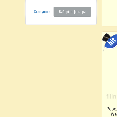
Скасувати
Виберіть фільтри
Рево
We