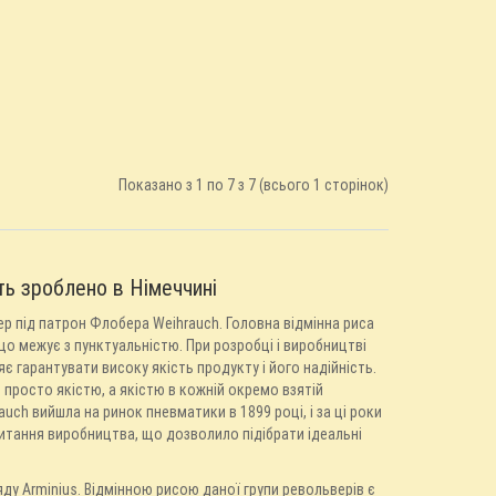
Показано з 1 по 7 з 7 (всього 1 сторінок)
ть зроблено в Німеччині
р під патрон Флобера Weihrauch. Головна відмінна риса
, що межує з пунктуальністю. При розробці і виробництві
є гарантувати високу якість продукту і його надійність.
 просто якістю, а якістю в кожній окремо взятій
uch вийшла на ринок пневматики в 1899 році, і за ці роки
 питання виробництва, що дозволило підібрати ідеальні
у Arminius. Відмінною рисою даної групи револьверів є