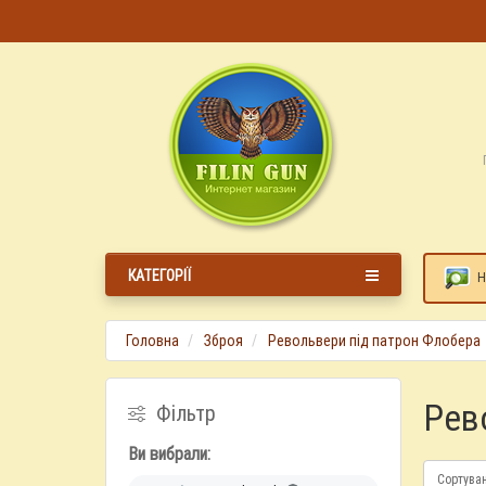
КАТЕГОРІЇ
Н
Головна
Зброя
Револьвери під патрон Флобера
Рев
Фільтр
Ви вибрали:
Сортува