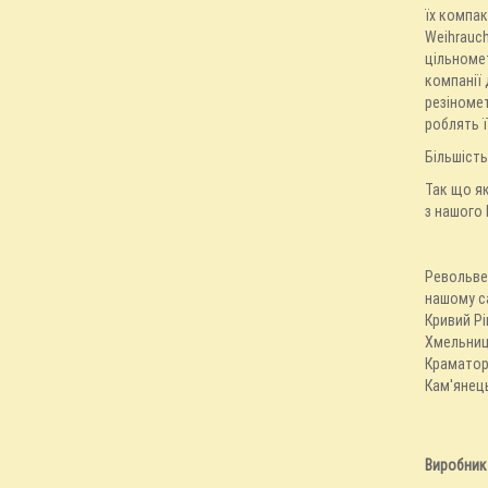
їх компак
Weihrauch
цільномет
компанії 
резіномет
роблять ї
Більшіст
Так що як
з нашого 
Револьвер
нашому са
Кривий Рі
Хмельниць
Краматорс
Кам'янець
Виробник