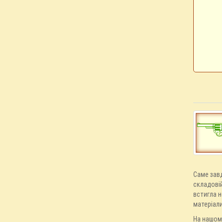
Саме завд
складовій
встигла н
матеріали
На нашому