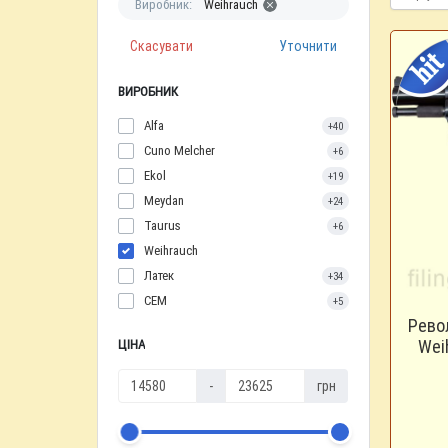
Виробник:
Weihrauch
Скасувати
Уточнити
ВИРОБНИК
Alfa
+40
Cuno Melcher
+6
Ekol
+19
Meydan
+24
Taurus
+6
Weihrauch
Латек
+34
СЕМ
+5
Рево
Wei
ЦІНА
-
грн