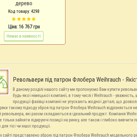
дерево
Код товару: 4298
Ціна: 16 767 грн
Немає в наявності
Револьвери під патрон Флобера Weihrauch - Якіс
В даному розділі нашого сайту ми пропонуємо Вам купити револьве
будь-якої німецької компанії, в тому числі і Weihrauch - уважність
продукції фахівці компанії не упускають жодної деталі, що дозволя
яки такому підходу зброя під патрон Флобера Weihrauch відрізняється не
 револьвера, які разом складаються в ідеальний продукт. Компанія Weihra
е тільки зайняти лідируючі позиції на ринку, але також і глибоко вивчити
 для тієї чи іншої продукції.
 сайті представлено зброю під патрон Флобера Weihrauch модельного ряд