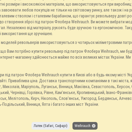
тні розміри і високоякісні матеріали, що використовуються при виробни
 завоювати любов покупців не тільки на світовому ринку, але також і на р
алевим стволом і сталевим барабаном, що гарантує револьверу довгі рок
до створення зброї під патрон Флобера Weihrauch. Ви можете вибрати мо
ал. Незалежно від матеріалу, рукоять буде зручною та ергономічною. Так
ї використання ще зручнішею.
ь моделей револьверів використовуються з чотирьох міліметровими пат
що Вам потрібно купити револьвер під патрон Флобера Weihrauch, ми буд
Інтернет-магазину здійснюється майже по всіх великих містах України. Ми
и під патрон Флобера Weihrauch купити в Києві або в будь-якому місті 
йті. Приваблива ціна. Доставка транспортними компаніями в такі міста, як
г, Миколаїв, Маріуполь, Луганськ, Вінниця, Макіївка, Севастополь, Херсон,
кий, Чернівці, Горлівка, Рівне, Кам'янське, Кропивницький, Івано-Франківс
ьк, Мелітополь, Керч, Нікополь, Слов'янськ, Ужгород, Бердянськ, Алчевс
-Подільський, Вінниця, Ялта і багато інших міст України.
Латек (Safari, Сафарі)
Weihrauch