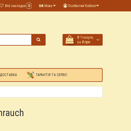
Мої закладки
0
Мова
Особистий Кабінет
0
Tоварів,
на
0 грн
 ДОСТАВКА
ГАРАНТІЯ ТА СЕРВІС
hrauch