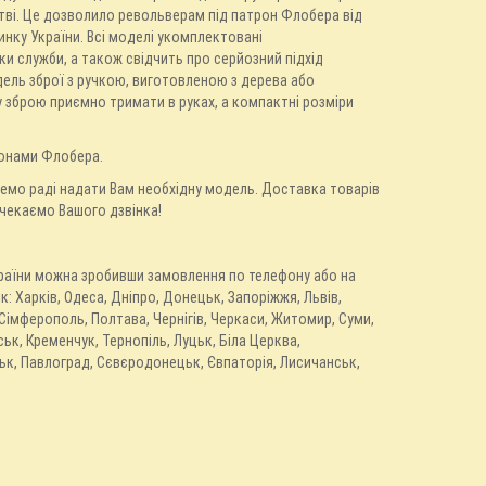
цтві. Це дозволило револьверам під патрон Флобера від
инку України. Всі моделі укомплектовані
и служби, а також свідчить про серйозний підхід
дель зброї з ручкою, виготовленою з дерева або
у зброю приємно тримати в руках, а компактні розміри
ронами Флобера.
емо раді надати Вам необхідну модель. Доставка товарів
 чекаємо Вашого дзвінка!
України можна зробивши замовлення по телефону або на
: Харків, Одеса, Дніпро, Донецьк, Запоріжжя, Львів,
 Сімферополь, Полтава, Чернігів, Черкаси, Житомир, Суми,
ьк, Кременчук, Тернопіль, Луцьк, Біла Церква,
ьк, Павлоград, Сєвєродонецьк, Євпаторія, Лисичанськ,