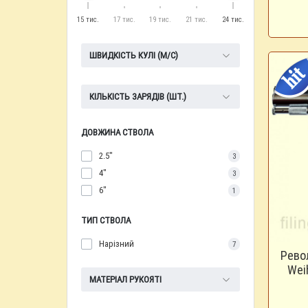
15 тис.
17 тис.
19 тис.
21 тис.
24 тис.
ШВИДКІСТЬ КУЛІ (М/С)
КІЛЬКІСТЬ ЗАРЯДІВ (ШТ.)
ДОВЖИНА СТВОЛА
2.5"
3
4"
3
6"
1
ТИП СТВОЛА
Нарізний
7
Рево
Wei
МАТЕРІАЛ РУКОЯТІ