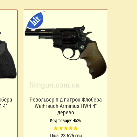
обера
Револьвер під патрон Флобера
 4"
Weihrauch Arminius HW4 4"
дерево
Код товару: 4526
Ціна: 23 625 грн