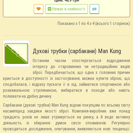
Немає в наявності
Показано з 1 по 4 з 4 (всього 1 сторінок)
Духові трубки (сарбакани) Man Kung
Останнім часом спостерігається відродження
інтересу до старовинних чи нетрадиційних видів
зброї. Передбачається, що одна з головних причин
криється в доступності їх застосування, можна купити зброю, що
сподобалася, і відразу пускати її в хід, займатися спортивною або
розважальною стріляниною, вибиратися в походи або навіть
полювати на дрібну дичину.
Сарбакани (духові трубки) Man Kung відомі покупцям по всьому світу
насамперед завдяки якості зброї. Компанія-виробник вже понад
тридцять років не лише утримується на ринку, а й веде активну
діяльність зі збирання думок своїх споживачів. Регулярно
проводяться дослідження, опитування, виявляються нові тенденції.