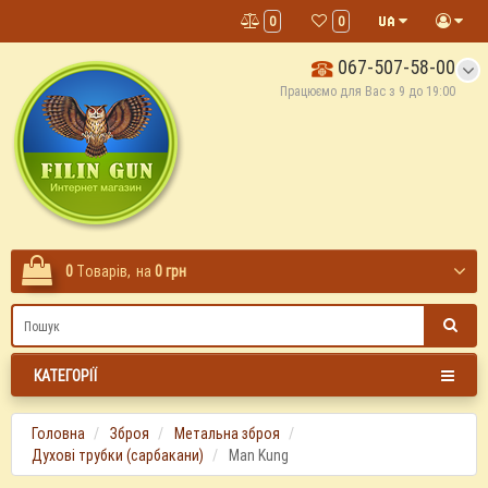
0
0
067-507-58-00
Працюємо для Вас з 9 до 19:00
0
Tоварів,
на
0 грн
КАТЕГОРІЇ
Головна
Зброя
Метальна зброя
Духові трубки (сарбакани)
Man Kung