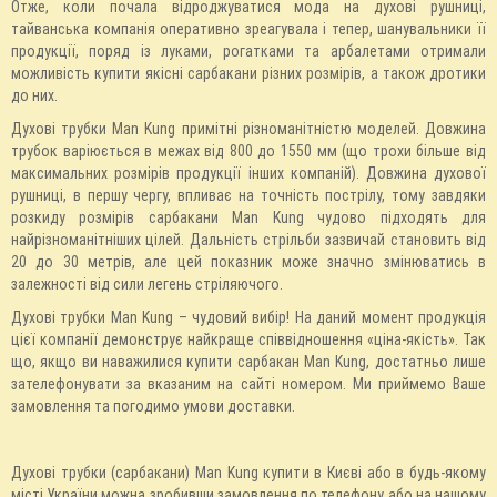
Отже, коли почала відроджуватися мода на духові рушниці,
тайванська компанія оперативно зреагувала і тепер, шанувальники її
продукції, поряд із луками, рогатками та арбалетами отримали
можливість купити якісні сарбакани різних розмірів, а також дротики
до них.
Духові трубки Man Kung примітні різноманітністю моделей. Довжина
трубок варіюється в межах від 800 до 1550 мм (що трохи більше від
максимальних розмірів продукції інших компаній). Довжина духової
рушниці, в першу чергу, впливає на точність пострілу, тому завдяки
розкиду розмірів сарбакани Man Kung чудово підходять для
найрізноманітніших цілей. Дальність стрільби зазвичай становить від
20 до 30 метрів, але цей показник може значно змінюватись в
залежності від сили легень стріляючого.
Духові трубки Man Kung – чудовий вибір! На даний момент продукція
цієї компанії демонструє найкраще співвідношення «ціна-якість». Так
що, якщо ви наважилися купити сарбакан Man Kung, достатньо лише
зателефонувати за вказаним на сайті номером. Ми приймемо Ваше
замовлення та погодимо умови доставки.
Духові трубки (сарбакани) Man Kung купити в Києві або в будь-якому
місті України можна зробивши замовлення по телефону або на нашому