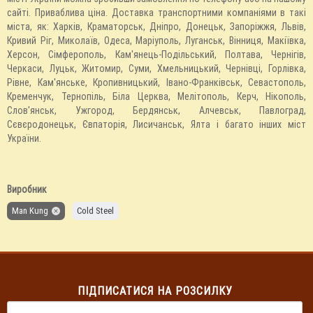
сайті. Приваблива ціна. Доставка транспортними компаніями в такі
міста, як: Харків, Краматорськ, Дніпро, Донецьк, Запоріжжя, Львів,
Кривий Ріг, Миколаїв, Одеса, Маріуполь, Луганськ, Вінниця, Макіївка,
Херсон, Сімферополь, Кам'янець-Подільський, Полтава, Чернігів,
Черкаси, Луцьк, Житомир, Суми, Хмельницький, Чернівці, Горлівка,
Рівне, Кам'янське, Кропивницький, Івано-Франківськ, Севастополь,
Кременчук, Тернопіль, Біла Церква, Мелітополь, Керч, Нікополь,
Слов'янськ, Ужгород, Бердянськ, Алчевськ, Павлоград,
Сєвєродонецьк, Євпаторія, Лисичанськ, Ялта і багато інших міст
України.
Виробник
Man Kung
Cold Steel
ПІДПИСАТИСЯ НА РОЗСИЛКУ