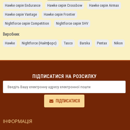
Hawke серія Endurance
Hawke серія Crossbow
Hawke серія Airmax
Hawke серія Vantage
Hawke серія Frontier
Nightforce серія Competition
Nightforce серія SHV
Nightforce серія NXS
Nightforce серія NX8
Nightforce серія ATACR
Виробник
Hawke
Nightforce (Найтфорс)
Tasco
Barska
Pentax
Nikon
ПІДПИСАТИСЯ НА РОЗСИЛКУ
ПІДПИСАТИСЯ
ІНФОРМАЦІЯ