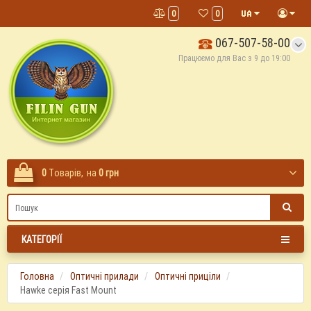
0
0
067-507-58-00
Працюємо для Вас з 9 до 19:00
0
Tоварів,
на
0 грн
КАТЕГОРІЇ
Головна
Оптичні прилади
Оптичні приціли
Hawke серія Fast Mount