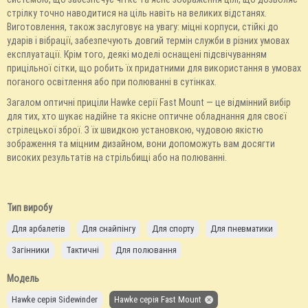
стрілку точно наводитися на ціль навіть на великих відстанях.
Виготовлення, також заслуговує на увагу: міцні корпуси, стійкі до
ударів і вібрації, забезпечують довгий термін служби в різних умовах
експлуатації. Крім того, деякі моделі оснащені підсвічуванням
прицільної сітки, що робить їх придатними для використання в умовах
поганого освітлення або при полюванні в сутінках.
Загалом оптичні приціли Hawke серії Fast Mount — це відмінний вибір
для тих, хто шукає надійне та якісне оптичне обладнання для своєї
стрілецької зброї. З їх швидкою установкою, чудовою якістю
зображення та міцним дизайном, вони допоможуть вам досягти
високих результатів на стрільбищі або на полюванні.
Тип виробу
Для арбалетів
Для снайпінгу
Для спорту
Для пневматики
Загінники
Тактичні
Для полювання
Модель
Hawke серія Sidewinder
Hawke серія Fast Mount