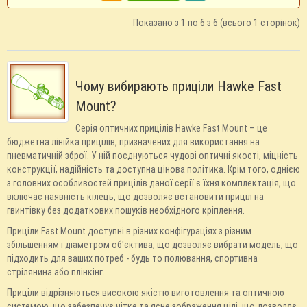
Показано з 1 по 6 з 6 (всього 1 сторінок)
Чому вибирають приціли Hawke Fast
Mount?
Серія оптичних прицілів Hawke Fast Mount – це
бюджетна лінійка прицілів, призначених для використання на
пневматичній зброї. У ній поєднуються чудові оптичні якості, міцність
конструкції, надійність та доступна цінова політика. Крім того, однією
з головних особливостей прицілів даної серії є їхня комплектація, що
включає наявність кілець, що дозволяє встановити приціл на
гвинтівку без додаткових пошуків необхідного кріплення.
Приціли Fast Mount доступні в різних конфігураціях з різним
збільшенням і діаметром об'єктива, що дозволяє вибрати модель, що
підходить для ваших потреб - будь то полювання, спортивна
стрілянина або плінкінг.
Приціли відрізняються високою якістю виготовлення та оптичною
системою, що забезпечує чітке та ясне зображення цілі, що дозволяє