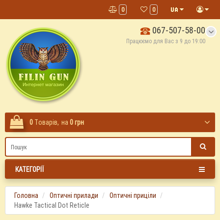
0
0
067-507-58-00
Працюємо для Вас з 9 до 19:00
0
Tоварів,
на
0 грн
КАТЕГОРІЇ
Головна
Оптичні прилади
Оптичні приціли
Hawke Tactical Dot Reticle