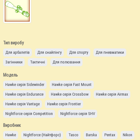
Тип виробу
Для арбалетів
Для снайпінгу
Для спорту
Для пневматики
Загінники
Тактичні
Для полювання
Модель
Hawke серія Sidewinder
Hawke серія Fast Mount
Hawke серія Endurance
Hawke серія Crossbow
Hawke серія Airmax
Hawke серія Vantage
Hawke серія Frontier
Nightforce серія Competition
Nightforce серія SHV
Nightforce серія NXS
Nightforce серія NX8
Nightforce серія ATACR
Виробник
Hawke
Nightforce (Найтфорс)
Tasco
Barska
Pentax
Nikon